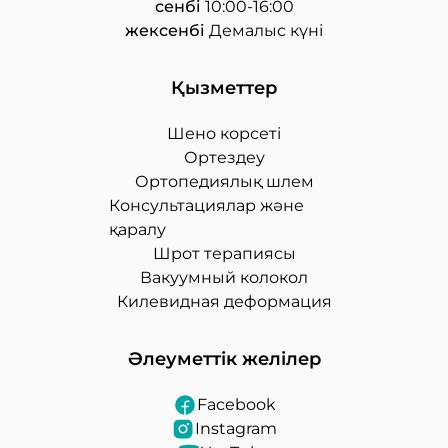
сенбі
10:00-16:00
жексенбі
Демалыс күні
Қызметтер
Шено корсеті
Ортездеу
Ортопедиялық шлем
Консультациялар және
қаралу
Шрот терапиясы
Вакуумный колокол
Килевидная деформация
Әлеуметтік желілер
Facebook
Instagram