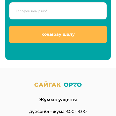
қоңырау шалу
Жұмыс уақыты
дүйсенбі - жұма
9:00-19:00