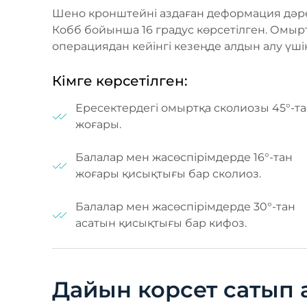
Шено кронштейні аздаған деформация дәреж
Кобб бойынша 16 градус көрсетілген. Омы
операциядан кейінгі кезеңде алдын алу үші
Кімге көрсетілген:
Ересектердегі омыртқа сколиозы 45°-т
жоғары.
Балалар мен жасөспірімдерде 16°-тан
жоғары қисықтығы бар сколиоз.
Балалар мен жасөспірімдерде 30°-тан
асатын қисықтығы бар кифоз.
Дайын корсет сатып 