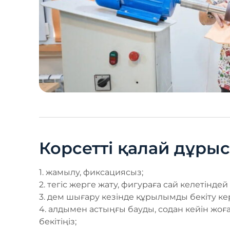
Корсетті қалай дұры
1.⁠ ⁠жамылу, фиксациясыз;
2.⁠ ⁠тегіс жерге жату, фигураға сай келетіндей
3.⁠ ⁠дем шығару кезінде құрылымды бекіту ке
4.⁠ ⁠алдымен астыңғы бауды, содан кейін ж
бекітіңіз;