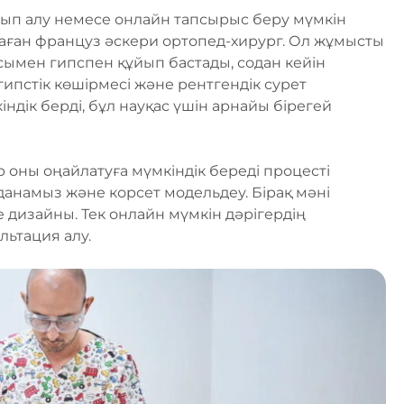
тып алу немесе онлайн тапсырыс беру мүмкін
аған француз әскери ортопед-хирург. Ол жұмысты
ымен гипспен құйып бастады, содан кейін
ипстік көшірмесі және рентгендік сурет
дік берді, бұл науқас үшін арнайы бірегей
 оны оңайлатуға мүмкіндік береді процесті
лданамыз және корсет модельдеу. Бірақ мәні
ке дизайны. Тек онлайн мүмкін дәрігердің
ьтация алу.