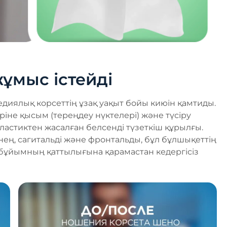
ұмыс істейді
диялық корсеттің ұзақ уақыт бойы киюін қамтиды.
не қысым (тереңдеу нүктелері) және түсіру
ластиктен жасалған белсенді түзеткіш құрылғы.
нең, сагитальді және фронтальды, бұл бұлшықеттің
бұйымның қаттылығына қарамастан кедергісіз