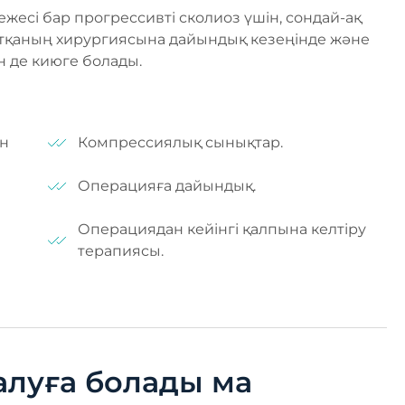
есі бар прогрессивті сколиоз үшін, сондай-ақ
ртқаның хирургиясына дайындық кезеңінде және
н де киюге болады.
ан
Компрессиялық сынықтар.
Операцияға дайындық.
Операциядан кейінгі қалпына келтіру
терапиясы.
алуға болады ма