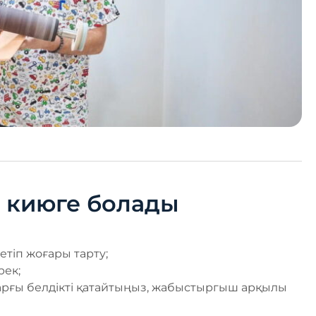
с киюге болады
 етіп жоғары тарту;
рек;
оғарғы белдікті қатайтыңыз, жабыстыргыш арқылы