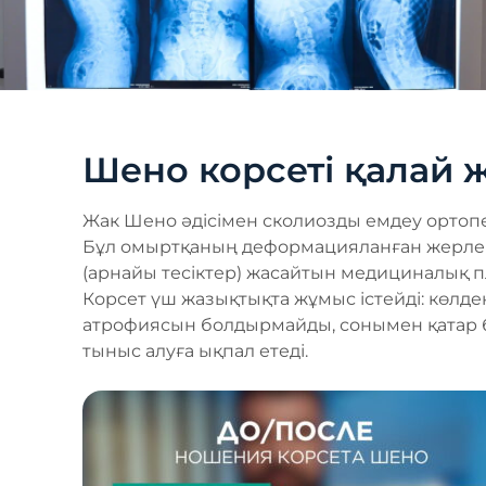
Шено корсеті қалай ж
Жак Шено әдісімен сколиозды емдеу ортопе
Бұл омыртқаның деформацияланған жерлері
(арнайы тесіктер) жасайтын медициналық п
Корсет үш жазықтықта жұмыс істейді: көлде
атрофиясын болдырмайды, сонымен қатар 
тыныс алуға ықпал етеді.