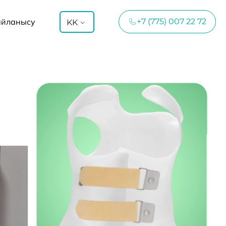
айланысу
+7 (775) 007 22 72
KK
і