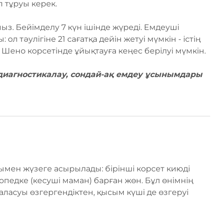
п тұруы керек.
з. Бейімделу 7 күн ішінде жүреді. Емдеуші
л тәулігіне 21 сағатқа дейін жетуі мүмкін - істің
 Шено корсетінде ұйықтауға кеңес берілуі мүмкін.
иагностикалау, сондай-ақ емдеу ұсынымдары
ымен жүзеге асырылады: бірінші корсет киюді
ртопедке (кесуші маман) барған жөн. Бұл өнімнің
аласуы өзгергендіктен, қысым күші де өзгеруі