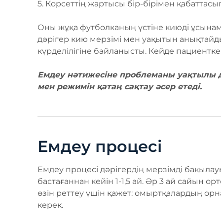
5.⁠ ⁠Корсеттің жартысы бір-бірімен қабаттасы
Оны жұқа футболканың үстіне киюді ұсынамы
дәрігер кию мерзімі мен уақытын анықтайды: о
күрделілігіне байланысты. Кейде пациентке
Емдеу нәтижесіне проблеманы уақтылы д
мен режимін қатаң сақтау әсер етеді.
Емдеу процесі
Емдеу процесі дәрігердің мерзімді бақылау
бастағаннан кейін 1-1,5 ай. Әр 3 ай сайын о
өзін реттеу үшін қажет: омыртқалардың орн
керек.