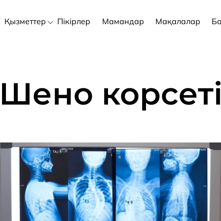
Қызметтер
Пікірлер
Мамандар
Мақалалар
Б
Шено корсет