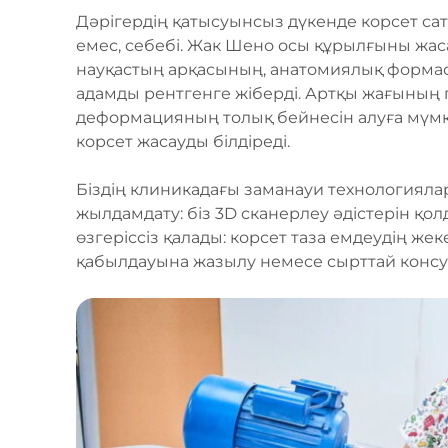
Дәрігердің қатысуынсыз дүкенде корсет са
емес, себебі. Жак Шено осы құрылғыны жас
науқастың арқасының, анатомиялық формас
адамды рентгенге жіберді. Артқы жағының г
деформацияның толық бейнесін алуға мүмкін
корсет жасауды білдіреді.
Біздің клиникадағы заманауи технологиялар
жылдамдату: біз 3D сканерлеу әдістерін қо
өзгеріссіз қалады: корсет таза емдеудің же
қабылдауына жазылу немесе сырттай консул