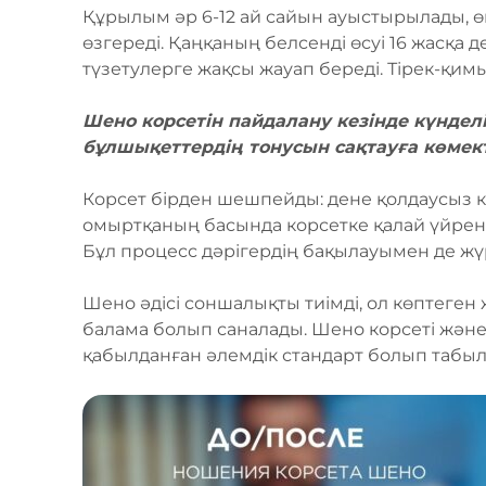
Құрылым әр 6-12 ай сайын ауыстырылады, ө
өзгереді. Қаңқаның белсенді өсуі 16 жасқа 
түзетулерге жақсы жауап береді. Тірек-қим
Шено корсетін пайдалану кезінде күндел
бұлшықеттердің тонусын сақтауға көмект
Корсет бірден шешпейды: дене қолдаусыз к
омыртқаның басында корсетке қалай үйренді,
Бұл процесс дәрігердің бақылауымен де жүр
Шено әдісі соншалықты тиімді, ол көптеге
балама болып саналады. Шено корсеті және
қабылданған әлемдік стандарт болып табы