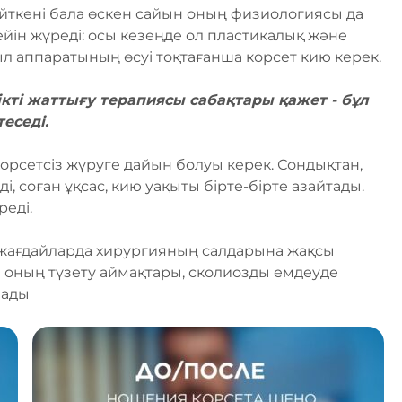
йткені бала өскен сайын оның физиологиясы да
дейін жүреді: осы кезеңде ол пластикалық және
ыл аппаратының өсуі тоқтағанша корсет кию керек.
ікті жаттығу терапиясы сабақтары қажет - бұл
еседі.
орсетсіз жүруге дайын болуы керек. Сондықтан,
 соған ұқсас, кию уақыты бірте-бірте азайтады.
еді.
н жағдайларда хирургияның салдарына жақсы
 оның түзету аймақтары, сколиозды емдеуде
лады