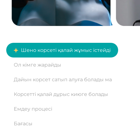
Шено корсеті қалай жұмыс істейді
Ол кімге жарайды
Дайын корсет сатып алуға болады ма
Корсетті қалай дұрыс киюге болады
Емдеу процесі
Бағасы