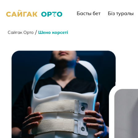
Басты бет
Біз туралы
Сайгак Орто
/
Шено корсеті