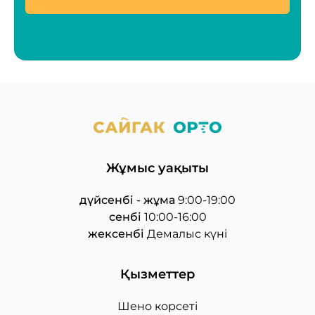
Жұмыс уақыты
дүйсенбі - жұма
9:00-19:00
сенбі
10:00-16:00
жексенбі
Демалыс күні
Қызметтер
Шено корсеті