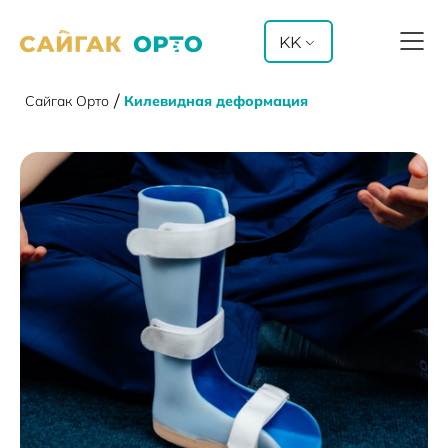
KK
Сайгак Орто
/
Килевидная деформация