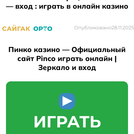
— вход : играть в онлайн казино
Опубликовано
28.11.2025
Пинко казино — Официальный
сайт Pinco играть онлайн |
Зеркало и вход
ИГРАТЬ