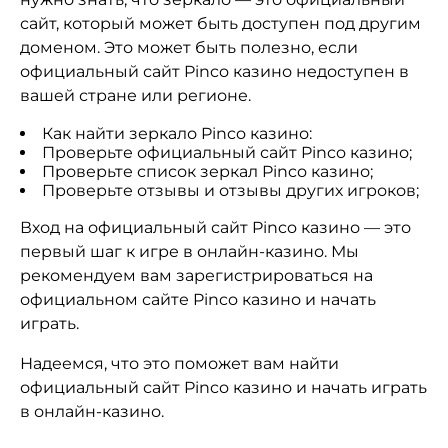
сайт, который может быть доступен под другим
доменом. Это может быть полезно, если
официальный сайт Pinco казино недоступен в
вашей стране или регионе.
Как найти зеркало Pinco казино:
Проверьте официальный сайт Pinco казино;
Проверьте список зеркал Pinco казино;
Проверьте отзывы и отзывы других игроков;
Вход на официальный сайт Pinco казино — это
первый шаг к игре в онлайн-казино. Мы
рекомендуем вам зарегистрироваться на
официальном сайте Pinco казино и начать
играть.
Надеемся, что это поможет вам найти
официальный сайт Pinco казино и начать играть
в онлайн-казино.