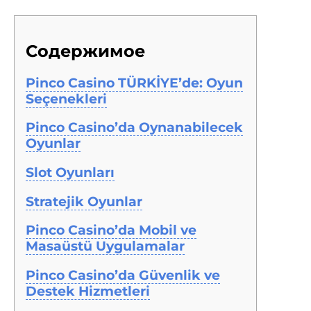
Содержимое
Pinco Casino TÜRKİYE’de: Oyun
Seçenekleri
Pinco Casino’da Oynanabilecek
Oyunlar
Slot Oyunları
Stratejik Oyunlar
Pinco Casino’da Mobil ve
Masaüstü Uygulamalar
Pinco Casino’da Güvenlik ve
Destek Hizmetleri