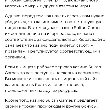
игрокам широкий спектр игр, включая слоты,
карточные игры и другие азартные игры.
Однако, перед тем как начать играть, вам нужно
убедиться, что казино имеет соответствующую
лицензию. В этом случае, казино Sultan Games
имеет лицензию на игорное дело, выдана в
соответствии с законодательством Кюрасао. Это
означает, что казино подчиняется строгим
правилам и регулируется соответствующими
органами.
Если вы ищете рабочее зеркало казино Sultan
Games, то вам доступны несколько вариантов.
Вы можете использовать официальный сайт
казино или выбрать из списка зеркал,
предложенных на других ресурсах.
Кроме того, казино Sultan Games предлагает
своим игрокам промокоды и другие бонусы,