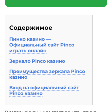
Содержимое
Пинко казино —
Официальный сайт Pinco
играть онлайн
Зеркало Pinco казино
Преимущества зеркала Pinco
казино
Вход на официальный сайт
Pinco казино