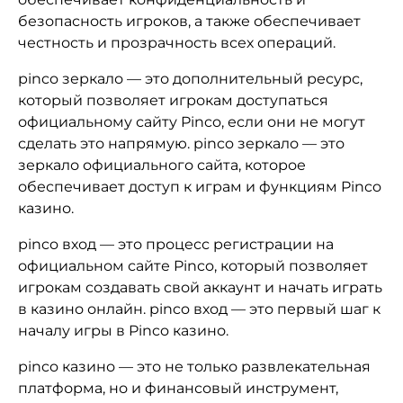
безопасность игроков, а также обеспечивает
честность и прозрачность всех операций.
pinco зеркало — это дополнительный ресурс,
который позволяет игрокам доступаться
официальному сайту Pinco, если они не могут
сделать это напрямую. pinco зеркало — это
зеркало официального сайта, которое
обеспечивает доступ к играм и функциям Pinco
казино.
pinco вход — это процесс регистрации на
официальном сайте Pinco, который позволяет
игрокам создавать свой аккаунт и начать играть
в казино онлайн. pinco вход — это первый шаг к
началу игры в Pinco казино.
pinco казино — это не только развлекательная
платформа, но и финансовый инструмент,