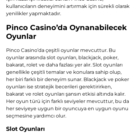
kullanıcıların deneyimini artırmak için sürekli olarak
yenilikler yapmaktadır.
Pinco Casino’da Oynanabilecek
Oyunlar
Pinco Casino’da çeşitli oyunlar mevcuttur. Bu
oyunlar arasında slot oyunları, blackjack, poker,
bakarat, rolet ve daha fazlası yer alır. Slot oyunları
genellikle çeşitli temalar ve konulara sahip olup,
her biri farklı bir deneyim sunar. Blackjack ve poker
oyunları ise stratejik becerileri gerektirirken,
bakarat ve rolet oyunları şansın etkisi altında kalır.
Her oyun türü için farklı seviyeler mevcuttur, bu da
her seviyeye uygun bir oyuncuya en uygun oyunu
seçmesine yardımcı olur.
Slot Oyunları