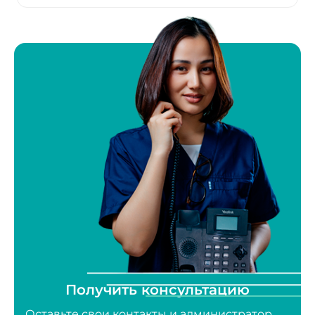
Получить консультацию
Оставьте свои контакты и администратор