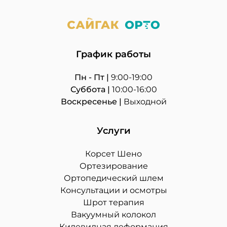
График работы
Пн - Пт |
9:00-19:00
Суббота |
10:00-16:00
Воскресенье |
Выходной
Услуги
Корсет Шено
Ортезирование
Ортопедический шлем
Консультации и осмотры
Шрот терапия
Вакуумный колокол
Килевидная деформация