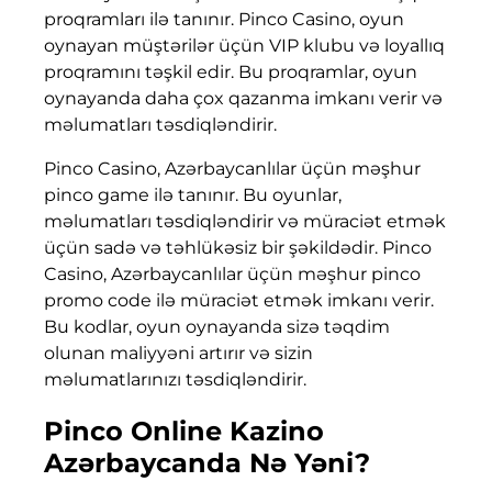
proqramları ilə tanınır. Pinco Casino, oyun
oynayan müştərilər üçün VIP klubu və loyallıq
proqramını təşkil edir. Bu proqramlar, oyun
oynayanda daha çox qazanma imkanı verir və
məlumatları təsdiqləndirir.
Pinco Casino, Azərbaycanlılar üçün məşhur
pinco game ilə tanınır. Bu oyunlar,
məlumatları təsdiqləndirir və müraciət etmək
üçün sadə və təhlükəsiz bir şəkildədir. Pinco
Casino, Azərbaycanlılar üçün məşhur pinco
promo code ilə müraciət etmək imkanı verir.
Bu kodlar, oyun oynayanda sizə təqdim
olunan maliyyəni artırır və sizin
məlumatlarınızı təsdiqləndirir.
Pinco Online Kazino
Azərbaycanda Nə Yəni?