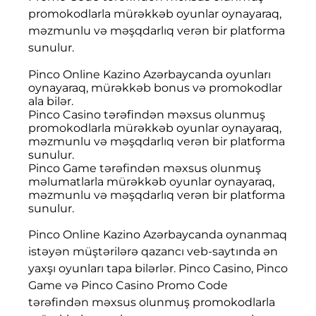
promokodlarla mürəkkəb oyunlar oynayaraq,
məzmunlu və məşqdarlıq verən bir platforma
sunulur.
Pinco Online Kazino Azərbaycanda oyunları
oynayaraq, mürəkkəb bonus və promokodlar
ala bilər.
Pinco Casino tərəfindən məxsus olunmuş
promokodlarla mürəkkəb oyunlar oynayaraq,
məzmunlu və məşqdarlıq verən bir platforma
sunulur.
Pinco Game tərəfindən məxsus olunmuş
məlumatlarla mürəkkəb oyunlar oynayaraq,
məzmunlu və məşqdarlıq verən bir platforma
sunulur.
Pinco Online Kazino Azərbaycanda oynanmaq
istəyən müştərilərə qazancı veb-saytında ən
yaxşı oyunları tapa bilərlər. Pinco Casino, Pinco
Game və Pinco Casino Promo Code
tərəfindən məxsus olunmuş promokodlarla